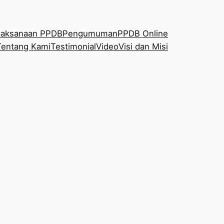
laksanaan PPDB
Pengumuman
PPDB Online
Tentang Kami
Testimonial
Video
Visi dan Misi