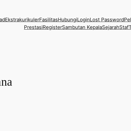
ad
Ekstrakurikuler
Fasilitas
Hubungi
Login
Lost Password
Pe
Prestasi
Register
Sambutan Kepala
Sejarah
Staf
ana