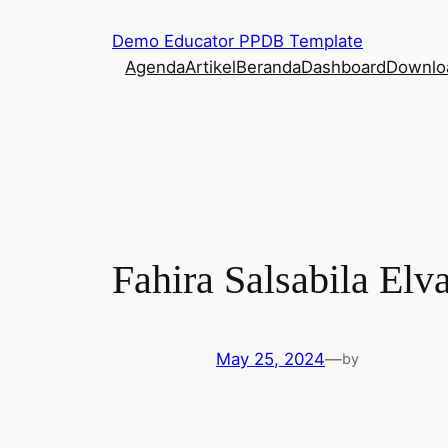
Skip
Demo Educator PPDB Template
to
Agenda
Artikel
Beranda
Dashboard
Downlo
content
Fahira Salsabila Elv
May 25, 2024
—
by