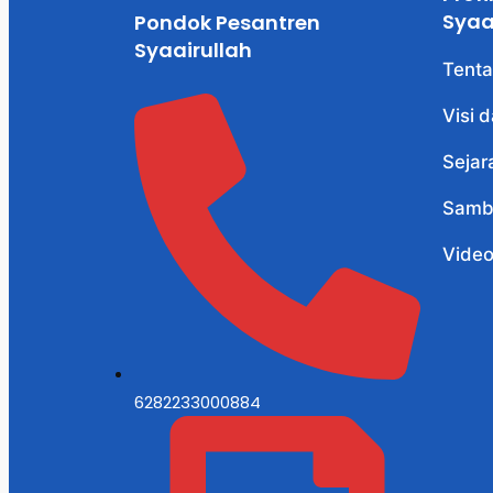
Syaa
Pondok Pesantren
Syaairullah
Tenta
Visi 
Sejar
Samb
Vide
6282233000884