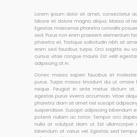
Lorem ipsum dolor sit amet, consectetur ad
labore et dolore magna aliqua. Massa id ne
Egestas maecenas pharetra convallis posuer
sed. Purus non enim praesent elementum facil
pharetra et. Tristique sollicitudin nibh sit a
enim sed faucibus turpis. Orci sagittis eu v
cursus vitae congue mauris. Est velit egestas 
adipiscing at in.
Donec massa sapien faucibus et molestie 
purus. Turpis massa tincidunt dui ut ornare l
neque. Feugiat in ante metus dictum at.
egestas purus viverra accumsan. Vitae alique
pharetra diam sit amet nisl suscipit adipis
suspendisse. Suscipit adipiscing bibendum est
potenti nullam ac tortor. Tempor orci dapibu
nulla at volutpat diam ut. Est ullamcorper 
bibendum at varius vel. Egestas sed tempu