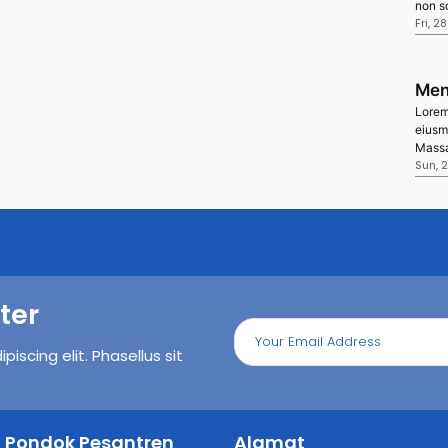
non so
Fri, 2
Men
Lorem 
eiusm
Massa
Sun, 
ter
iscing elit. Phasellus sit
il Pondok Pesantren
Alamat