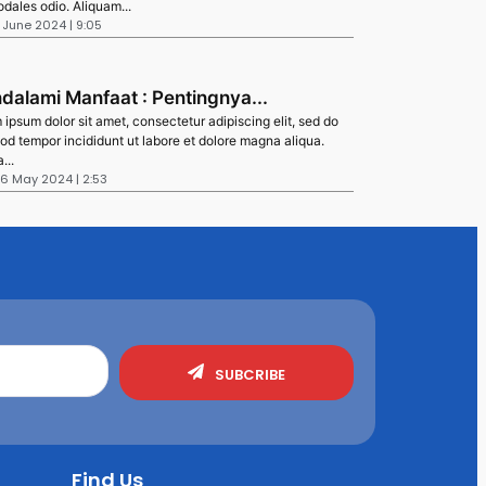
dales odio. Aliquam...
8 June 2024 | 9:05
dalami Manfaat : Pentingnya...
ipsum dolor sit amet, consectetur adipiscing elit, sed do
od tempor incididunt ut labore et dolore magna aliqua.
...
26 May 2024 | 2:53
SUBCRIBE
Find Us