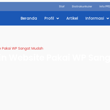
Staf
Ekstrakurikuler
Info PP
Beranda
Profil
Artikel
Informasi
te Pakai WP Sangat Mudah
kin Website Pakai WP San