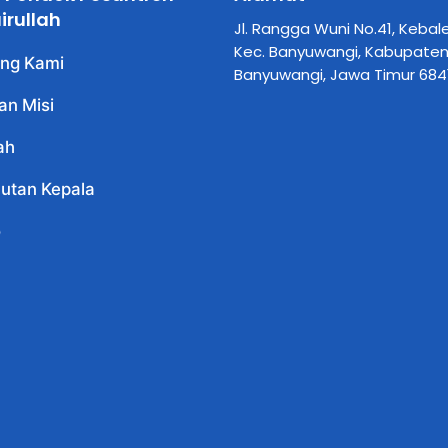
irullah
Jl. Rangga Wuni No.41, Kebal
Kec. Banyuwangi, Kabupate
ng Kami
Banyuwangi, Jawa Timur 684
dan Misi
ah
utan Kepala
o