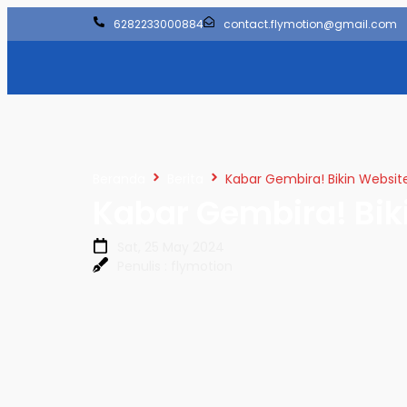
6282233000884
contact.flymotion@gmail.com
Beranda
Berita
Kabar Gembira! Bikin Websi
Kabar Gembira! Bi
Sat, 25 May 2024
Penulis : flymotion