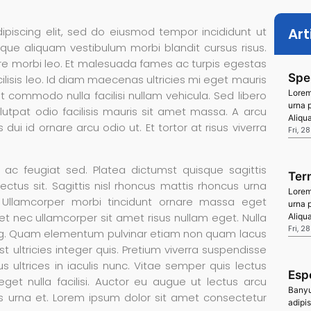
ipiscing elit, sed do eiusmod tempor incididunt ut
Art
que aliquam vestibulum morbi blandit cursus risus.
e morbi leo. Et malesuada fames ac turpis egestas
Spe
isis leo. Id diam maecenas ultricies mi eget mauris
Lorem
met commodo nulla facilisi nullam vehicula. Sed libero
urna 
olutpat odio facilisis mauris sit amet massa. A arcu
Aliqu
dui id ornare arcu odio ut. Et tortor at risus viverra
Fri, 2
ac feugiat sed. Platea dictumst quisque sagittis
Ter
ectus sit. Sagittis nisl rhoncus mattis rhoncus urna
Lorem
 Ullamcorper morbi tincidunt ornare massa eget
urna 
t nec ullamcorper sit amet risus nullam eget. Nulla
Aliqu
Fri, 2
cing. Quam elementum pulvinar etiam non quam lacus
 ultricies integer quis. Pretium viverra suspendisse
s ultrices in iaculis nunc. Vitae semper quis lectus
Esp
eget nulla facilisi. Auctor eu augue ut lectus arcu
Banyu
s urna et. Lorem ipsum dolor sit amet consectetur
adipi