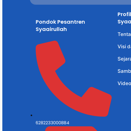
Prof
Syaa
Pondok Pesantren
Syaairullah
Tenta
Visi 
Sejar
Samb
Vide
6282233000884