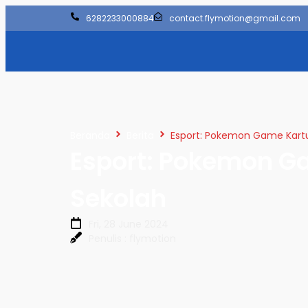
6282233000884
contact.flymotion@gmail.com
Beranda
Berita
Esport: Pokemon Game Kartu 
Esport: Pokemon Ga
Sekolah
Fri, 28 June 2024
Penulis : flymotion