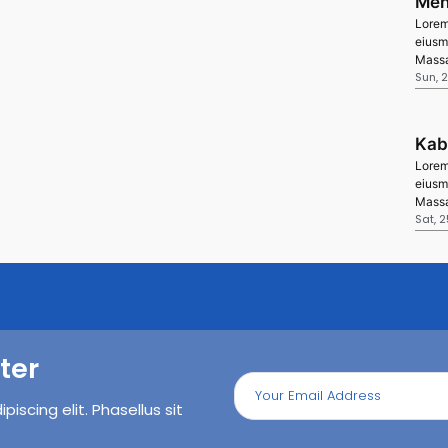
Men
Lorem 
eiusm
Massa
Sun, 
Kab
Lorem 
eiusm
Massa
Sat, 2
ter
iscing elit. Phasellus sit