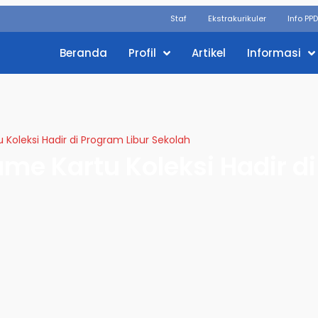
Staf
Ekstrakurikuler
Info PP
Beranda
Profil
Artikel
Informasi
Koleksi Hadir di Program Libur Sekolah
me Kartu Koleksi Hadir di