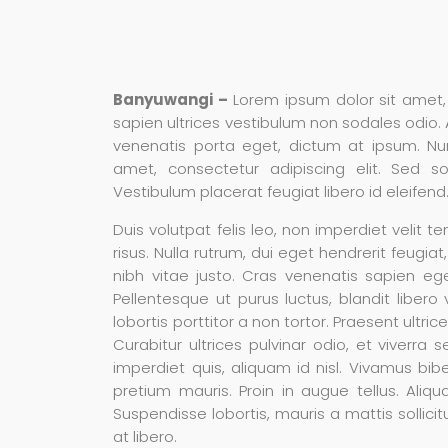
Banyuwangi –
Lorem ipsum dolor sit amet,
sapien ultrices vestibulum non sodales odio.
venenatis porta eget, dictum at ipsum. Nu
amet, consectetur adipiscing elit. Sed s
Vestibulum placerat feugiat libero id eleifend.
Duis volutpat felis leo, non imperdiet velit 
risus. Nulla rutrum, dui eget hendrerit feugi
nibh vitae justo. Cras venenatis sapien eg
Pellentesque ut purus luctus, blandit libero
lobortis porttitor a non tortor. Praesent ultri
Curabitur ultrices pulvinar odio, et viverra
imperdiet quis, aliquam id nisl. Vivamus bib
pretium mauris. Proin in augue tellus. Aliqua
Suspendisse lobortis, mauris a mattis sollicit
at libero.