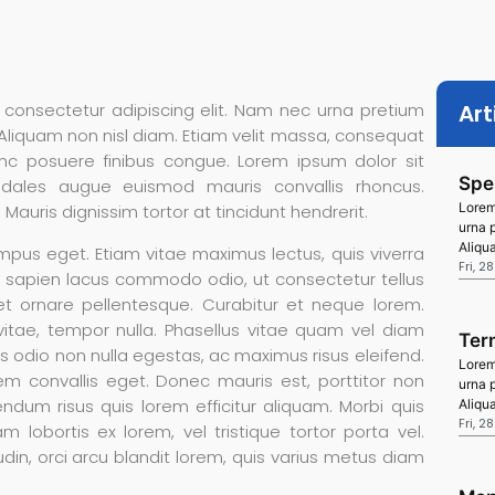
 consectetur adipiscing elit. Nam nec urna pretium
Art
 Aliquam non nisl diam. Etiam velit massa, consequat
nc posuere finibus congue. Lorem ipsum dolor sit
Spe
odales augue euismod mauris convallis rhoncus.
Lorem
 Mauris dignissim tortor at tincidunt hendrerit.
urna 
Aliqu
tempus eget. Etiam vitae maximus lectus, quis viverra
Fri, 2
at, sapien lacus commodo odio, ut consectetur tellus
et ornare pellentesque. Curabitur et neque lorem.
 vitae, tempor nulla. Phasellus vitae quam vel diam
Ter
ces odio non nulla egestas, ac maximus risus eleifend.
Lorem
 sem convallis eget. Donec mauris est, porttitor non
urna 
endum risus quis lorem efficitur aliquam. Morbi quis
Aliqu
Fri, 2
m lobortis ex lorem, vel tristique tortor porta vel.
udin, orci arcu blandit lorem, quis varius metus diam