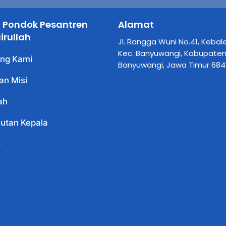
il Pondok Pesantren
Alamat
irullah
Jl. Rangga Wuni No.41, Kebal
Kec. Banyuwangi, Kabupate
ng Kami
Banyuwangi, Jawa Timur 684
dan Misi
ah
utan Kepala
o