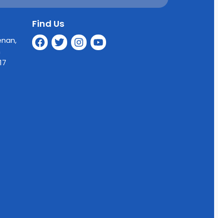
Find Us
enan,
n
17