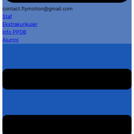
contact.flymotion@gmail.com
Staf
Ekstrakurikuler
Info PPDB
Alumni