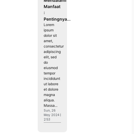
Mendalami
Manfaat
:
Pentingnya...
Lorem
ipsum
dolor sit
amet,
consectetur
adipiscing
elit, sed
do
eiusmod
tempor
incididunt
ut labore
et dolore
magna
aliqua.
Massa...
Sun, 26
May 2024 |
2:53