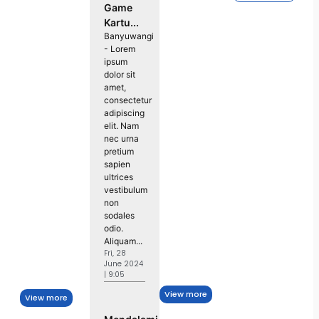
Game
Kartu...
Banyuwangi
- Lorem
ipsum
dolor sit
amet,
consectetur
adipiscing
elit. Nam
nec urna
pretium
sapien
ultrices
vestibulum
non
sodales
odio.
Aliquam...
Fri, 28
June 2024
| 9:05
View more
View more