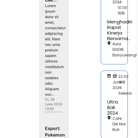
2024
-
Lorem
10.00
ipsum
WIB
dolor sit
Menghadiri
amet,
Rapat
consectetur
Kinerja
adipiscing
Bersama...
elit. Nam
Aula
nec urna
DiSDIK
pretium
Banyuwangi
sapien
ultrices
vestibulum
non
22
22.00
sodales
June
WIB
odio.
2024
-
Aliquam
Selesai
non...
Fri, 28
Ultra
June 2024
Bali
| 9:09
2024
Cafe
Del Mar
Esport:
Bali
Pokemon