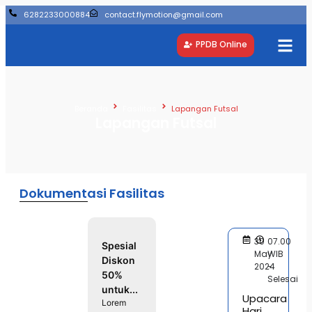
6282233000884
contact.flymotion@gmail.com
PPDB Online
Beranda
Fasilitas
Lapangan Futsal
Lapangan Futsal
Dokumentasi Fasilitas
30
07.00
Spesial
May
WIB
Diskon
2024
-
50%
Selesai
untuk...
Upacara
Lorem
Hari