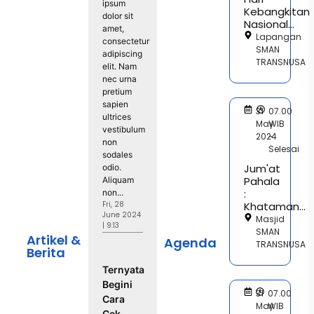
ipsum
Kebangkitan
dolor sit
Nasional...
amet,
Lapangan
consectetur
SMAN
adipiscing
TRANSNUSA
elit. Nam
nec urna
pretium
sapien
31
07.00
ultrices
May
WIB
vestibulum
2024
-
non
Selesai
sodales
Jum'at
odio.
Pahala
Aliquam
:
non...
Fri, 28
Khataman...
June 2024
Masjid
| 9:13
SMAN
Artikel &
Agenda
TRANSNUSA
Berita
Ternyata
Begini
31
07.00
Cara
May
WIB
Cek...