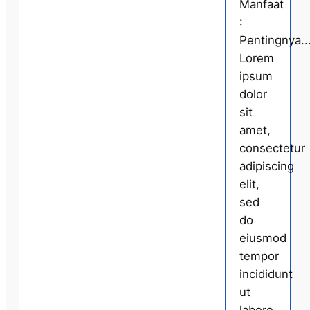
Manfaat
:
Pentingnya..
Lorem
ipsum
dolor
sit
amet,
consectetur
adipiscing
elit,
sed
do
eiusmod
tempor
incididunt
ut