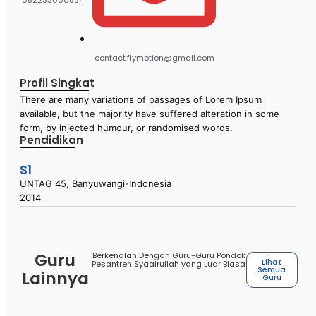
082233000884
contact.flymotion@gmail.com
Profil Singkat
There are many variations of passages of Lorem Ipsum
available, but the majority have suffered alteration in some
form, by injected humour, or randomised words.
Pendidikan
S1
UNTAG 45, Banyuwangi-Indonesia
2014
Guru
Berkenalan Dengan Guru-Guru Pondok
Lihat
Pesantren Syaairullah yang Luar Biasa
Semua
Lainnya
Guru