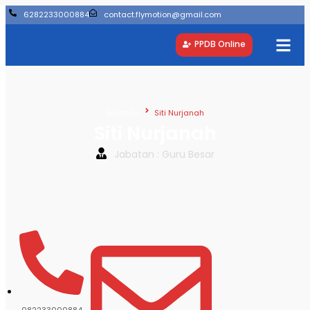
6282233000884
contact.flymotion@gmail.com
PPDB Online
Beranda
Siti Nurjanah
Siti Nurjanah
Jabatan : Guru Besar